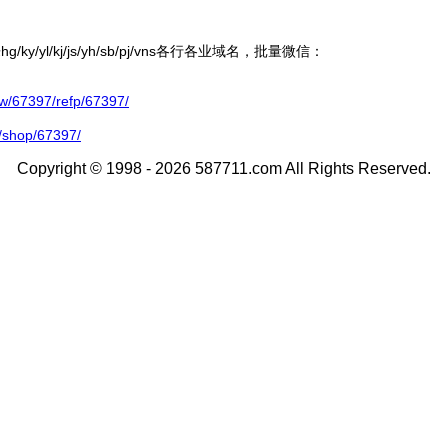
ky/yl/kj/js/yh/sb/pj/vns各行各业域名，批量微信：
67397/refp/67397/
/shop/67397/
Copyright © 1998 - 2026 587711.com All Rights Reserved.